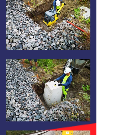
IMG_20190819_114556.jpg
IMG_20190819_121038.jpg