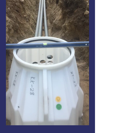
FFF2CC65-5723-450B-965B-