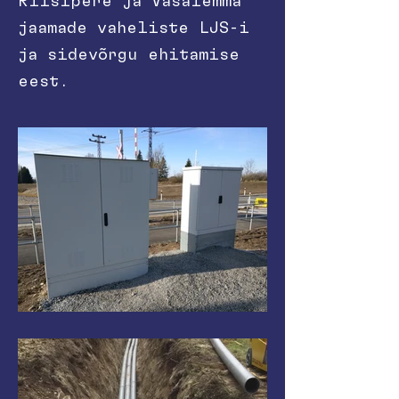
Riisipere ja Vasalemma
jaamade vaheliste LJS-i
ja sidevõrgu ehitamise
eest.
IMG_20200225_104100.jpg